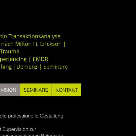
tin Transaktionsanalyse
 nach Milton H. Erickson |
Trauma
periencing | EMDR
ching |Demenz | Seminare
VISION
SEMINARE
KONTAKT
die professionelle Gestaltung
t Supervision zur
inen wesentlichen Beitrag zu