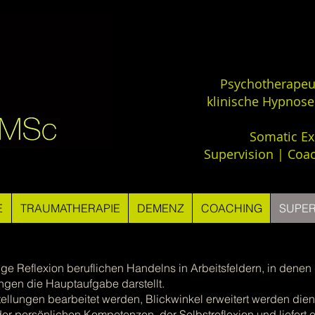
Psychotherapeu
klinische Hypnose
Somatic Ex
Supervision | Coa
E
TRAUMATHERAPIE
DEMENZ
COACHING
SUPER
ige Reflexion beruflichen Handelns in Arbeitsfeldern, in denen 
gen die Hauptaufgabe darstellt.
tellungen bearbeitet werden, Blickwinkel erweitert werden dien
r persönlichen Kompetenzen, der Selbstreflexion und liefert e