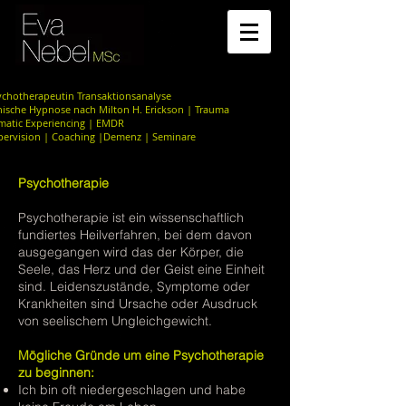
ychotherapeutin Transaktionsanalyse
inische Hypnose nach Milton H. Erickson | Trauma
matic Experiencing | EMDR
pervision | Coaching |Demenz | Seminare
Psychotherapie
Psychotherapie ist ein wissenschaftlich
fundiertes Heilverfahren, bei dem davon
ausgegangen wird das der Körper, die
Seele, das Herz und der Geist eine Einheit
sind. Leidenszustände, Symptome oder
Krankheiten sind Ursache oder Ausdruck
von seelischem Ungleichgewicht.
Mögliche Gründe um eine Psychotherapie
zu beginnen:
Ich bin oft niedergeschlagen und habe