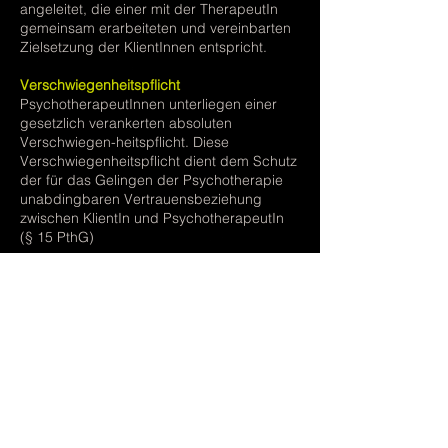
angeleitet, die einer mit der TherapeutIn
gemeinsam erarbeiteten und vereinbarten
Zielsetzung der KlientInnen entspricht.
Verschwiegenheitspflicht
PsychotherapeutInnen unterliegen einer
gesetzlich verankerten absoluten
Verschwiegen-heitspflicht. Diese
Verschwiegenheitspflicht dient dem Schutz
der für das Gelingen der Psychotherapie
unabdingbaren Vertrauensbeziehung
zwischen KlientIn und PsychotherapeutIn
(§ 15 PthG)
(Quelle: Österreichischer Bundesverband
für Psychotherapie
https://www.psychotherapie.at
IMPRESSUM
LINKS
DATENSCHUTZ
KONTAKT