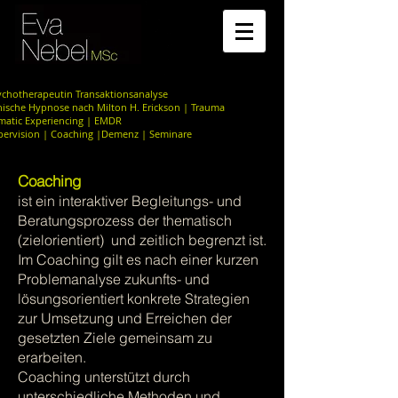
ychotherapeutin Transaktionsanalyse
inische Hypnose nach Milton H. Erickson | Trauma
matic Experiencing | EMDR
pervision | Coaching |Demenz | Seminare
Coaching
ist ein interaktiver Begleitungs- und
Beratungsprozess der thematisch
(zielorientiert) und zeitlich begrenzt ist.
Im Coaching gilt es nach einer kurzen
Problemanalyse zukunfts- und
lösungsorientiert konkrete Strategien
zur Umsetzung und Erreichen der
gesetzten Ziele gemeinsam zu
erarbeiten.
Coaching unterstützt durch
unterschiedliche Methoden und