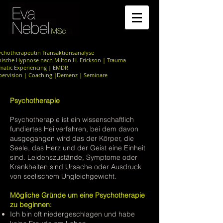
ychotherapeutin Transaktionsanalyse
inische Hypnose nach Milton H. Erickson | Trauma
matic Experiencing | EMDR
pervision | Coaching |Demenz | Seminare
Psychotherapie
Psychotherapie ist ein wissenschaftlich
fundiertes Heilverfahren, bei dem davon
ausgegangen wird das der Körper, die
Seele, das Herz und der Geist eine Einheit
sind. Leidenszustände, Symptome oder
Krankheiten sind Ursache oder Ausdruck
von seelischem Ungleichgewicht.
Mögliche Gründe um eine Psychotherapie
zu beginnen:
Ich bin oft niedergeschlagen und habe