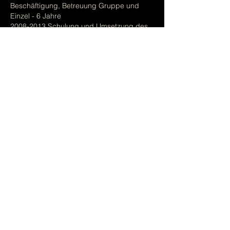
Beschäftigung, Betreuung Gruppe und
Einzel - 6 Jahre
2008-2013 Schulung und Umsetzung des
Psychobiographischen Pflegemodells nach
Prof. Erwin Böhm
seit 2006 selbstständig Fallarbeit in
Psychiatrien, Gerontopsychiatrien und
Pflegeheimen, Einrichtungen für Menschen
mit Behinderung
Vorträge, Psychologische Beratung,
Coaching, Supervision Einzel- und Gruppe,
Moderation
IMPRESSUM
LINKS
DATENSCHUTZ
KONTAKT
© 2025 EVA NEBEL