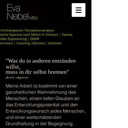
ychotherapeutin Transaktionsanalyse
inische Hypnose nach Milton H. Erickson | Trauma
matic Experiencing | EMDR
pervision | Coaching |Demenz | Seminare
"Was du in anderen entzünden
willst,
muss in dir selbst brennen"
Aurelius Augustinus
Meine Arbeit ist bestimmt von einer
ganzheitlichen Wahrnehmung des
Menschen, einem tiefen Glauben an
das Entwicklungspotential und den
Entwicklungswunsch jedes Menschen,
und einer wertschätzenden
Grundhaltung in der Begegnung.